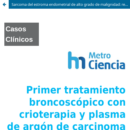
Sarcoma del estroma endometrial de alto grado de malignidad: reporte de caso clínico