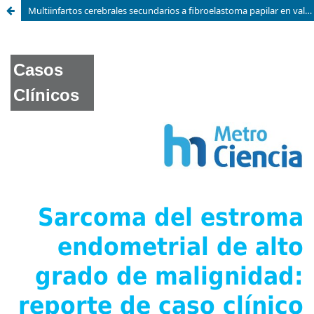
Multiinfartos cerebrales secundarios a fibroelastoma papilar en valvula aórtica