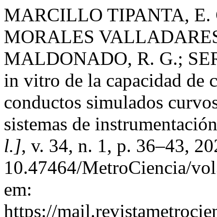
MARCILLO TIPANTA, E. G
MORALES VALLADARES,
MALDONADO, R. G.; SER
in vitro de la capacidad de 
conductos simulados curvos
sistemas de instrumentació
l.]
, v. 34, n. 1, p. 36–43, 2
10.47464/MetroCiencia/vol
em:
https://mail.revistametrocie