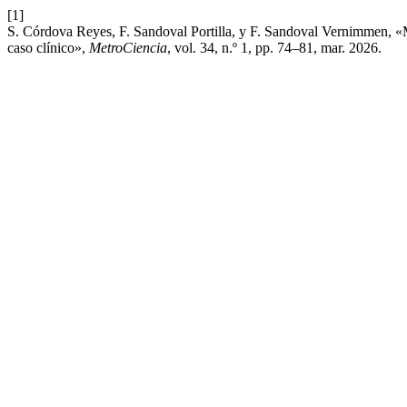
[1]
S. Córdova Reyes, F. Sandoval Portilla, y F. Sandoval Vernimmen, «M
caso clínico»,
MetroCiencia
, vol. 34, n.º 1, pp. 74–81, mar. 2026.