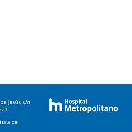
de Jesús s/n
0521
tura de