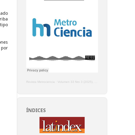
nado
riba
tipo
ones
 por
Revista Metrociencia
·
Volumen 33 Nro 3 (2025), Enero - Marzo
ÍNDICES