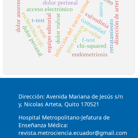
dolor anorrectal
disección de arterias
infección del tracto urinario
dolor perineal
anova
acceso electrónico
vulvodinia
escherichia coli
dolor vulvar
equipo editorial
comunidad
t-test
retratamiento
piso pélvico
z-test
dolor perianal
p-value
f-test
chi-squared
endometriosis
Dirección: Avenida Mariana de Jesús s/n
y, Nicolas Arteta, Quito 170521
Hospital Metropolitano-Jefatura de
Enseñanza Médica:
revista.metrociencia.ecuador@gmail.com