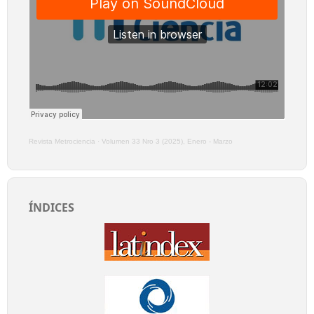
Revista Metrociencia
·
Volumen 33 Nro 3 (2025), Enero - Marzo
ÍNDICES