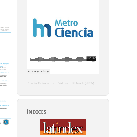
Revista Metrociencia
·
Volumen 33 Nro 3 (2025), Enero - Marzo
ÍNDICES