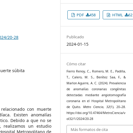
PDF
458
HTML
62
Publicado
024/20-28
2024-01-15
Cómo citar
uerte súbita
Fierro Renoy, C., Romero, M. E., Padilla,
T., Calero, M. S., Benítez Saa, F., &
Marlon Aguirre, A. C. (2024). Prevalencia
de anomalías coronarias congénitas
detectadas mediante angiotomografía
coronaria en el Hospital Metropolitano
de Quito.
Metro Ciencia
,
32
(1), 20–28.
 relacionado con muerte
https://doi.org/10.47464/MetroCiencia/v
íaca. Existen anomalías
ol32/1/2024/20-28
tico. Debido a que no se
, realizamos un estudio
Más formatos de cita
Hospital Metropolitano de