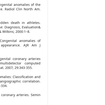
genital anomalies of the
nce. Radiol Clin North Am.
udden death in athletes.
se: Diagnosis, Evaluation&
 Wilkins; 2000:1–8.
Congenital anomalies of
T appearance. AJR Am J
enital coronary arteries
multidetector computed
t. 2007; 29:343-355.
omalies: Classification and
angiographic correlation.
-334.
coronary arteries. Semin