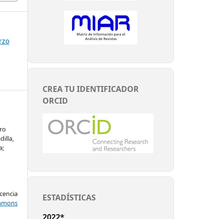
rzo
CREA TU IDENTIFICADOR
ORCID
ro
illa,
a;
encia
ESTADÍSTICAS
mons
2022*