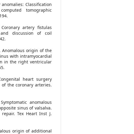
 anomalies: Classification
r computed tomographic
194.
Coronary artery fistulas
 and discussion of coil
42.
. Anomalous origin of the
sinus with intramyocardial
 in the right ventricular
65.
ongenital heart surgery
of the coronary arteries.
. Symptomatic anomalous
opposite sinus of valsalva.
 repair. Tex Heart Inst J.
lous origin of additional