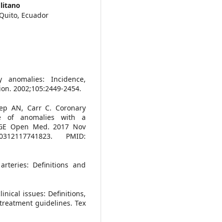
litano
 Quito, Ecuador
 anomalies: Incidence,
tion. 2002;105:2449-2454.
eep AN, Carr C. Coronary
ce of anomalies with a
SAGE Open Med. 2017 Nov
50312117741823. PMID:
rteries: Definitions and
inical issues: Definitions,
d treatment guidelines. Tex