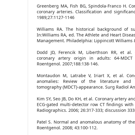
Greenberg MA, Fish BG, Spindola-Franco H. Con
coronary arteries. Classification and significa
1989;27:1127-1146
Williams RA. The historical background of s
In:Williams RA, ed. The Athlete and Heart Disea
Management. Philadelphia: Lippincott Williams &
Dodd JD, Ferencik M, Liberthson RR, et al. 
coronary artery origin in adults: 64-MDC
Roentgenol. 2007;188:138-146.
Montaudon M, Latrabe V, Iriart X, et al. Cong
anomalies: Review of the literature and 
tomography (MDCT)-appearance. Surg Radiol Ana
Kim SY, Seo JB, Do KH, et al. Coronary artery an
ECG-gated multi-detector row CT findings with 
Radiographics. 2006; 26:317-333; discussion 333
Patel S. Normal and anomalous anatomy of the 
Roentgenol. 2008; 43:100-112.