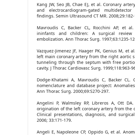
Kang JW, Seo JB, Chae EJ, et al. Coronary artery
and electrocardiogram-gated multidetecto
findings. Semin Ultrasound CT MR. 2008;29:182-
Mavroudis C, Backer CL, Rocchini AP, et al. 
ininfants and children: A surgical review
embolization. Ann Thorac Surg. 1997;63:1235-12
Vazquez-Jimenez JF, Haager PK, Genius M, et al
left main coronary artery from the right aortic 
tunneling through the septum with free portion
cavity. J Thorac Cardiovasc Surg. 1999;118:963-9
Dodge-Khatami A, Mavroudis C, Backer CL. C
nomenclature and database project: Anomalies 
Ann Thorac Surg. 2000;69:S270-297.
Angelini P, Walmsley RP, Libreros A, Ott DA
origination of the left coronary artery from the 
Clinical presentations, diagnosis, and surgical
2006; 33:171-179.
Angeli E, Napoleone CP, Oppido G, et al. Anoma