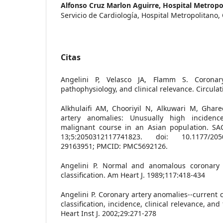
Alfonso Cruz Marlon Aguirre,
Hospital Metropo
Servicio de Cardiología, Hospital Metropolitano,
Citas
Angelini P, Velasco JA, Flamm S. Coronary
pathophysiology, and clinical relevance. Circula
Alkhulaifi AM, Chooriyil N, Alkuwari M, Ghar
artery anomalies: Unusually high inciden
malignant course in an Asian population. 
13;5:2050312117741823. doi: 10.1177/20
29163951; PMCID: PMC5692126.
Angelini P. Normal and anomalous coronary a
classification. Am Heart J. 1989;117:418-434
Angelini P. Coronary artery anomalies--current cl
classification, incidence, clinical relevance, an
Heart Inst J. 2002;29:271-278