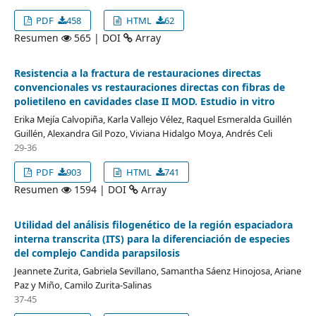
PDF
458
HTML
62
Resumen
565 | DOI
Array
Resistencia a la fractura de restauraciones directas
convencionales vs restauraciones directas con fibras de
polietileno en cavidades clase II MOD. Estudio in vitro
Erika Mejía Calvopiña, Karla Vallejo Vélez, Raquel Esmeralda Guillén
Guillén, Alexandra Gil Pozo, Viviana Hidalgo Moya, Andrés Celi
29-36
PDF
903
HTML
741
Resumen
1594 | DOI
Array
Utilidad del análisis filogenético de la región espaciadora
interna transcrita (ITS) para la diferenciación de especies
del complejo Candida parapsilosis
Jeannete Zurita, Gabriela Sevillano, Samantha Sáenz Hinojosa, Ariane
Paz y Miño, Camilo Zurita-Salinas
37-45