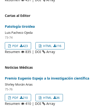
Cartas al Editor
Patología tiroidea
Luis Pacheco Ojeda
73-74
PDF
423
HTML
116
Resumen
835 | DOI
Array
Noticias Médicas
Premio Eugenio Espejo a la investigación científica
Shirley Morán Arias
75-76
PDF
210
HTML
36
Resumen
410 | DOI
Array