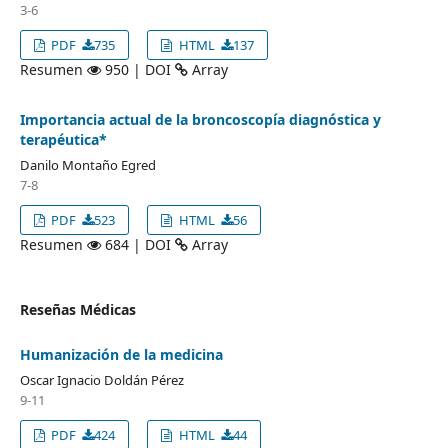
3-6
PDF
735
HTML
137
Resumen
950 | DOI
Array
Importancia actual de la broncoscopía diagnóstica y
terapéutica*
Danilo Montaño Egred
7-8
PDF
523
HTML
56
Resumen
684 | DOI
Array
Reseñas Médicas
Humanización de la medicina
Oscar Ignacio Doldán Pérez
9-11
PDF
424
HTML
44