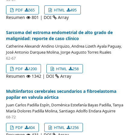
PDF
565
HTML
495
Resumen
801 | DOI
Array
Sarcoma del estroma endometrial de alto grado de
malignidad: reporte de caso clínico
Catherine Alexandr Andino Urquizo, Andrea Lizeth Ayala Paguay,
José Antonio Darquea Molina, Jorge Augusto Torres Ruales
62-67
PDF
1200
HTML
258
Resumen
1342 | DOI
Array
Multiinfartos cerebrales secundarios a fibroelastoma
papilar en valvula aórtica
Juan Carlos Padilla Espín, Doménica Estefanía Bayas Padilla, Tanya
María Dolores Padilla Molina, Santiago Adolfo Endara Aguirre
68-72
PDF
404
HTML
1256
Resumen
431 | DOI
Array