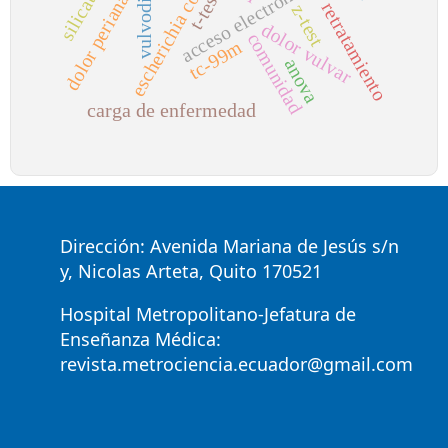
vulvodinia
acceso electrónico
escherichia coli
dolor perianal
t-test
retratamiento
z-test
dolor vulvar
comunidad
tc-99m
anova
carga de enfermedad
Dirección: Avenida Mariana de Jesús s/n
y, Nicolas Arteta, Quito 170521
Hospital Metropolitano-Jefatura de
Enseñanza Médica:
revista.metrociencia.ecuador@gmail.com