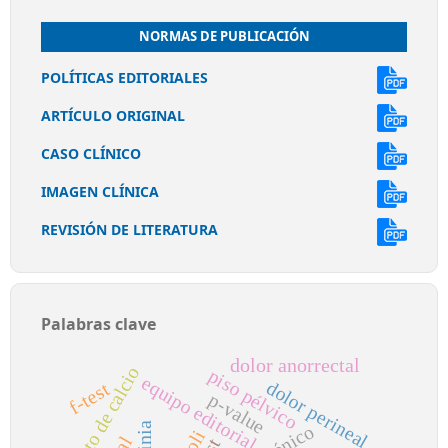
NORMAS DE PUBLICACIÓN
POLÍTICAS EDITORIALES
ARTÍCULO ORIGINAL
CASO CLÍNICO
IMAGEN CLÍNICA
REVISIÓN DE LITERATURA
Palabras clave
dolor anorrectal
silicato de calcio
piso pélvico
equipo editorial
dolor perineal
f-test
p-value