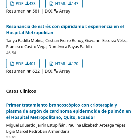
PDF
433
HTML
147
Resumen
581 | DOI
Array
Resonancia de estrés con dipiridamol: experiencia en el
Hospital Metropolitan
Tanya Padilla Molina, Cristian Fierro Renoy, Giovanni Escorza Vélez,
Francisco Castro Vega, Doménica Bayas Padilla
46-54
PDF
401
HTML
170
Resumen
622 | DOI
Array
Casos Clínicos
Primer tratamiento broncoscópico con crioterapia y
plasma de argón de carcinoma epidermoide de pulmón en
el Hospital Metropolitano, Quito, Ecuador
Miguel Eduardo Jarrín Estupiñán, Paulina Elizabeth Arteaga Yépez,
Ligia Marcel Redrobán Armendariz
55-61