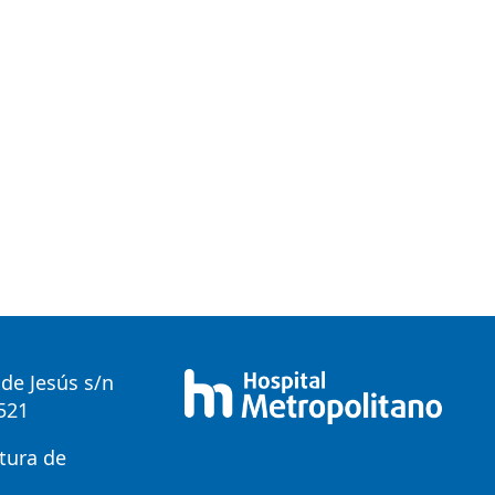
de Jesús s/n
0521
tura de