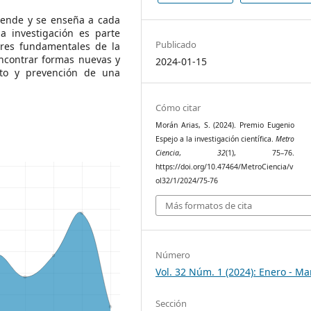
rende y se enseña a cada
a investigación es parte
Publicado
ares fundamentales de la
encontrar formas nuevas y
2024-01-15
nto y prevención de una
Cómo citar
Morán Arias, S. (2024). Premio Eugenio
Espejo a la investigación científica.
Metro
Ciencia
,
32
(1), 75–76.
https://doi.org/10.47464/MetroCiencia/v
ol32/1/2024/75-76
Más formatos de cita
Número
Vol. 32 Núm. 1 (2024): Enero - Ma
Sección