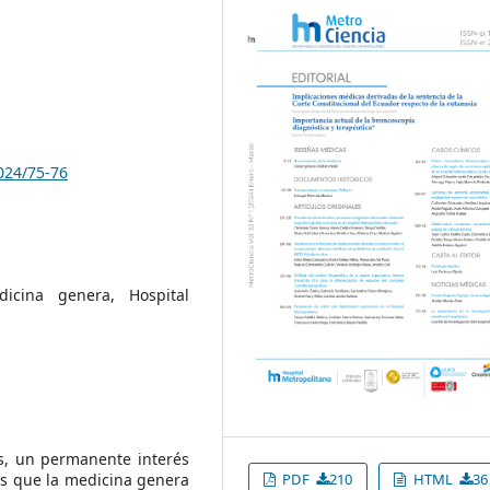
024/75-76
icina genera, Hospital
s, un permanente interés
os que la medicina genera
PDF
210
HTML
36