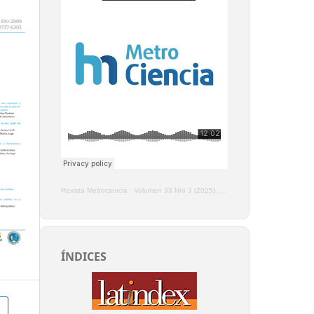
Revista Metrociencia
·
Volumen 33 Nro 3 (2025), Enero - Marzo
ÍNDICES