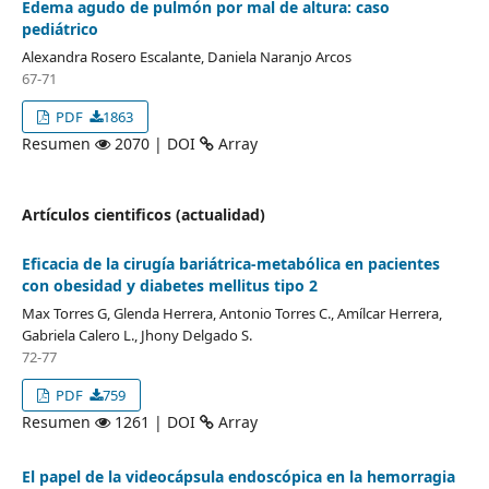
Edema agudo de pulmón por mal de altura: caso
pediátrico
Alexandra Rosero Escalante, Daniela Naranjo Arcos
67-71
PDF
1863
Resumen
2070 | DOI
Array
Artículos cientificos (actualidad)
Eficacia de la cirugía bariátrica-metabólica en pacientes
con obesidad y diabetes mellitus tipo 2
Max Torres G, Glenda Herrera, Antonio Torres C., Amílcar Herrera,
Gabriela Calero L., Jhony Delgado S.
72-77
PDF
759
Resumen
1261 | DOI
Array
El papel de la videocápsula endoscópica en la hemorragia