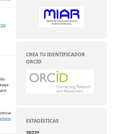
rzo
CREA TU IDENTIFICADOR
ORCID
rdo
teaga
ariz
encia
mons
ESTADÍSTICAS
2022*