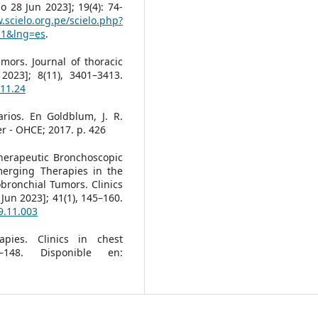
do 28 Jun 2023]; 19(4): 74-
.scielo.org.pe/scielo.php?
11&lng=es
.
umors. Journal of thoracic
2023]; 8(11), 3401–3413.
.11.24
rios. En Goldblum, J. R.
r - OHCE; 2017. p. 426
herapeutic Bronchoscopic
merging Therapies in the
bronchial Tumors. Clinics
 Jun 2023]; 41(1), 145–160.
9.11.003
apies. Clinics in chest
9–148. Disponible en: