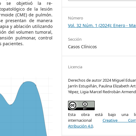
co se objetivó la re-
topatológico de la lesión
ermoide (CME) de pulmón.
Número
se presentan de manera
Vol. 32 Núm. 1 (2024): Enero - Ma
rapia y ablación utilizando
ión del volumen tumoral,
ansión pulmonar, control
Sección
s pacientes.
Casos Clínicos
Licencia
Derechos de autor 2024 Miguel Edua
Jarrín Estupiñán, Paulina Elizabeth Ar
Yépez, Ligia Marcel Redrobán Armend
Esta obra está bajo una lic
internacional
Creative Com
Atribución 4.0
.