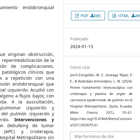
amiento endobronquial
PDF
565
HTML
49
Publicado
2024-01-15
e originan obstrucción,
 repermeabilización de la
ión de complicaciones.
Cómo citar
patológicos clínicos que
Jarrín Estupiñán, M. E., Arteaga Yépez, P.
as a repetición con una
E., & Redrobán Armendariz, L. M. (2024).
lesión endobronquial que
Primer tratamiento broncoscópico con
pal izquierdo. Acudió con
crioterapia y plasma de argón de
xígeno a flujos bajos; con
carcinoma epidermoide de pulmón en el
ida. A la auscultación,
Hospital Metropolitano, Quito, Ecuador.
pulmonar izquierdo y
Metro Ciencia
,
32
(1), 55–61.
 del pulmón izquierdo y
ierdo.
Intervenciones y
https://doi.org/10.47464/MetroCiencia/v
on debulking de tumor
ol32/1/2024/55-61
 (APC) y crioterapia,
Más formatos de cita
ospital Metropolitano sin