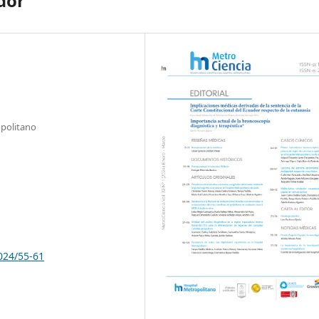
dor
opolitano
024/55-61