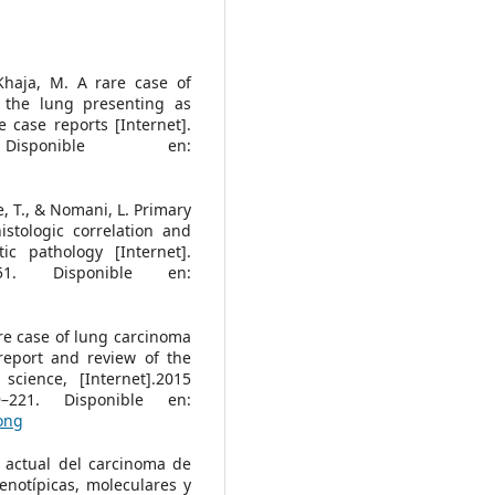
 Khaja, M. A rare case of
 the lung presenting as
 case reports [Internet].
sponible en:
e, T., & Nomani, L. Primary
stologic correlation and
ic pathology [Internet].
1. Disponible en:
are case of lung carcinoma
report and review of the
 science, [Internet].2015
–221. Disponible en:
long
n actual del carcinoma de
enotípicas, moleculares y