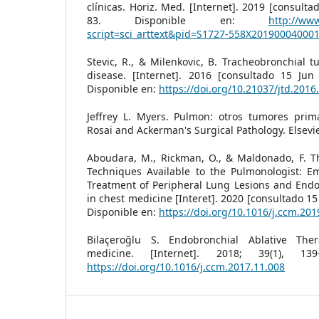
clínicas. Horiz. Med. [Internet]. 2019 [consulta
83. Disponible en:
http://www
script=sci_arttext&pid=S1727-558X20190004000
Stevic, R., & Milenkovic, B. Tracheobronchial t
disease. [Internet]. 2016 [consultado 15 Jun 
Disponible en:
https://doi.org/10.21037/jtd.2016
Jeffrey L. Myers. Pulmon: otros tumores prima
Rosai and Ackerman's Surgical Pathology. Elsevie
Aboudara, M., Rickman, O., & Maldonado, F. T
Techniques Available to the Pulmonologist: E
Treatment of Peripheral Lung Lesions and Endo
in chest medicine [Interet]. 2020 [consultado 15
Disponible en:
https://doi.org/10.1016/j.ccm.201
Bilaçeroğlu S. Endobronchial Ablative Ther
medicine. [Internet]. 2018; 39(1), 13
https://doi.org/10.1016/j.ccm.2017.11.008