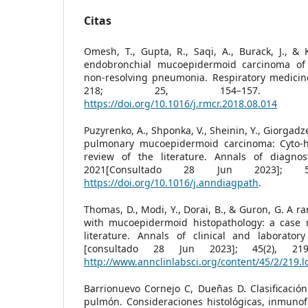
Citas
Omesh, T., Gupta, R., Saqi, A., Burack, J., &
endobronchial mucoepidermoid carcinoma of
non-resolving pneumonia. Respiratory medicine
218; 25, 154–157. Di
https://doi.org/10.1016/j.rmcr.2018.08.014
Puzyrenko, A., Shponka, V., Sheinin, Y., Giorgadz
pulmonary mucoepidermoid carcinoma: Cyto-hi
review of the literature. Annals of diagnost
2021[Consultado 28 Jun 2023]; 5
https://doi.org/10.1016/j.anndiagpath
.
Thomas, D., Modi, Y., Dorai, B., & Guron, G. A r
with mucoepidermoid histopathology: a case 
literature. Annals of clinical and laboratory
[consultado 28 Jun 2023]; 45(2), 219
http://www.annclinlabsci.org/content/45/2/219.
Barrionuevo Cornejo C, Dueñas D. Clasificació
pulmón. Consideraciones histológicas, inmunof