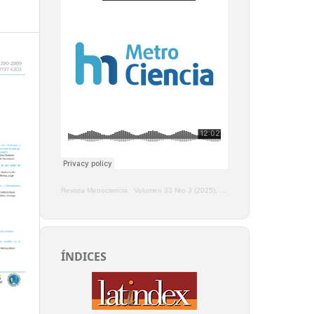
Revista Metrociencia
·
Volumen 33 Nro 3 (2025), Enero - Marzo
ÍNDICES