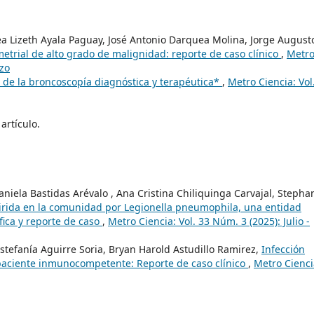
a Lizeth Ayala Paguay, José Antonio Darquea Molina, Jorge August
trial de alto grado de malignidad: reporte de caso clínico
,
Metr
rzo
 de la broncoscopía diagnóstica y terapéutica*
,
Metro Ciencia: Vol
artículo.
niela Bastidas Arévalo , Ana Cristina Chiliquinga Carvajal, Stepha
ida en la comunidad por Legionella pneumophila, una entidad
fica y reporte de caso
,
Metro Ciencia: Vol. 33 Núm. 3 (2025): Julio -
stefanía Aguirre Soria, Bryan Harold Astudillo Ramirez,
Infección
aciente inmunocompetente: Reporte de caso clínico
,
Metro Cienci