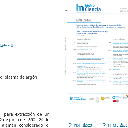
024/7-8
no, plasma de argón
l para extracción de un
2 de junio de 1860 - 24 de
 alemán considerado el
PDF
523
HTML
56