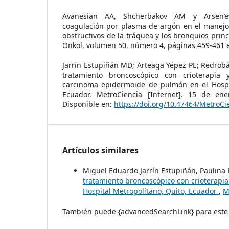
Avanesian AA, Shcherbakov AM y Arsen’ev
coagulación por plasma de argón en el manej
obstructivos de la tráquea y los bronquios prin
Onkol, volumen 50, número 4, páginas 459-461 
Jarrín Estupiñán MD; Arteaga Yépez PE; Redrob
tratamiento broncoscópico con crioterapi
carcinoma epidermoide de pulmón en el Hospit
Ecuador. MetroCiencia [Internet]. 15 de ene
Disponible en:
https://doi.org/10.47464/MetroCi
Artículos similares
Miguel Eduardo Jarrín Estupiñán, Paulina
tratamiento broncoscópico con crioterapi
Hospital Metropolitano, Quito, Ecuador
,
M
También puede {advancedSearchLink} para este 