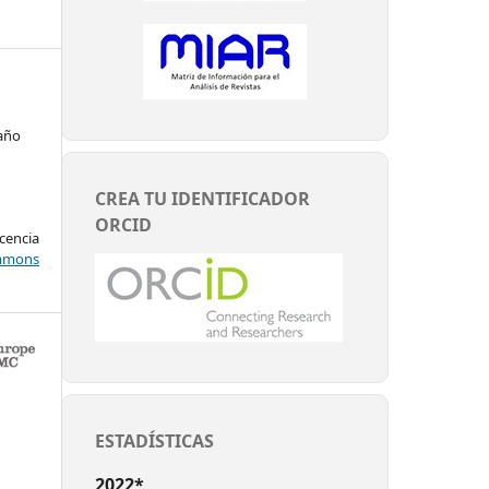
año
CREA TU IDENTIFICADOR
ORCID
encia
mons
ESTADÍSTICAS
2022*