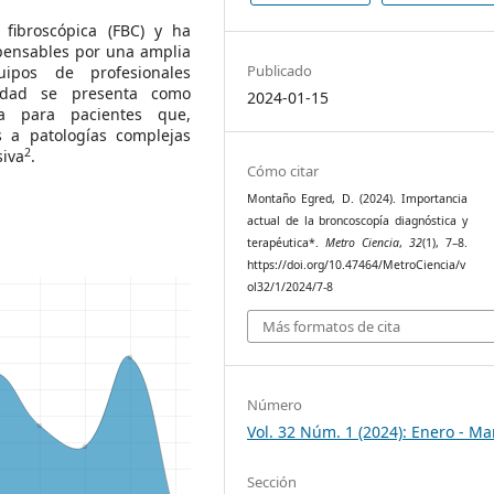
fibroscópica (FBC) y ha
pensables por una amplia
Publicado
ipos de profesionales
lidad se presenta como
2024-01-15
ica para pacientes que,
s a patologías complejas
2
siva
.
Cómo citar
Montaño Egred, D. (2024). Importancia
actual de la broncoscopía diagnóstica y
terapéutica*.
Metro Ciencia
,
32
(1), 7–8.
https://doi.org/10.47464/MetroCiencia/v
ol32/1/2024/7-8
Más formatos de cita
Número
Vol. 32 Núm. 1 (2024): Enero - Ma
Sección