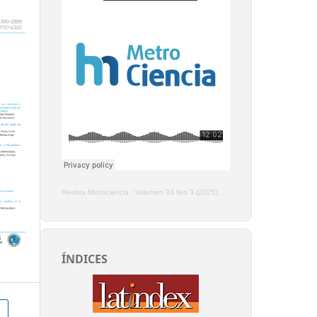
Revista Metrociencia
·
Volumen 33 Nro 3 (2025), Enero - Marzo
ÍNDICES