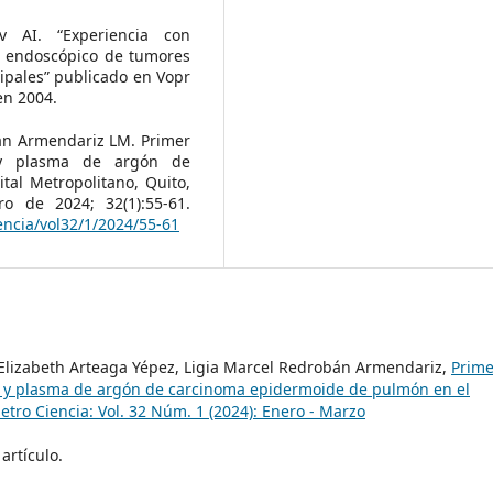
 AI. “Experiencia con
o endoscópico de tumores
cipales” publicado en Vopr
en 2004.
án Armendariz LM. Primer
a y plasma de argón de
al Metropolitano, Quito,
ro de 2024; 32(1):55-61.
encia/vol32/1/2024/55-61
 Elizabeth Arteaga Yépez, Ligia Marcel Redrobán Armendariz,
Prime
a y plasma de argón de carcinoma epidermoide de pulmón en el
etro Ciencia: Vol. 32 Núm. 1 (2024): Enero - Marzo
artículo.