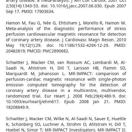
artery disease: a meta-analysis. J Am Coll Cardiol. 2007 Oct
2;50(14):1343-53. doi: 10.1016/j.jacc.2007.06.030. Epub 2007
Sep 17. PMID: 17903634.
Hamon M, Fau G, Née G, Ehtisham J, Morello R, Hamon M.
Meta-analysis of the diagnostic performance of stress
perfusion cardiovascular magnetic resonance for detection
of coronary artery disease. J Cardiovasc Magn Reson. 2010
May 19;12(1):29. doi: 10.1186/1532-429X-12-29. PMID:
20482819; PMCID: PMC2890682.
Schwitter J, Wacker CM, van Rossum AC, Lombardi M, Al-
Saadi N, Ahlstrom H, Dill T, Larsson HB, Flamm SD,
Marquardt M, Johansson L. MR-IMPACT: comparison of
perfusion-cardiac magnetic resonance with single-photon
emission computed tomography for the detection of
coronary artery disease in a multicentre, multivendor,
randomized trial. Eur Heart J. 2008 Feb;29(4):480-9. doi:
10.1093/eurheartj/ehm617. Epub 2008 Jan 21. PMID:
18208849.9.
Schwitter J, Wacker CM, Wilke N, Al-Saadi N, Sauer E, Huettle
K, Schönberg SO, Luchner A, Strohm O, Ahlstrom H, Dill T,
Hoebel N, Simor T; MR-IMPACT Investigators. MR-IMPACT II: