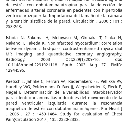
de estrés con dobutamina-atropina para la detección de
enfermedad arterial coronaria en pacientes con hipertrofia
ventricular izquierda. Importancia del tamaño de la cámara
y la tensión sistólica de la pared. Circulación . 2000 ; 101 :
258-263.
Ishida N, Sakuma H, Motoyasu M, Okinaka T, Isaka N,
Nakano T, Takeda K. Noninfarcted myocardium: correlation
between dynamic first-pass contrast-enhanced myocardial
MR imaging and quantitative coronary angiography.
Radiology. 2003 Oct;229(1):209-16. doi:
10.1148/radiol.2291021118. Epub 2003 Aug 27. PMID:
12944596.
Paetsch I, Jahnke C, Ferrari VA, Rademakers FE, Pellikka PA,
Hundley WG, Poldermans D, Bax JJ, Wegscheider K, Fleck E,
Nagel E. Determinación de la variabilidad interobservador
para identificar anomalías inducibles del movimiento de la
pared ventricular izquierda durante la resonancia
magnética de estrés con dobutamina imágenes. Eur Heart J
. 2006 ; 27 : 1459-1464. Study for evaluation of Chest
Pain)Circulation 2017 ; 135: 2320-2332.