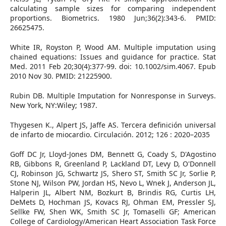
calculating sample sizes for comparing independent
proportions. Biometrics. 1980 Jun;36(2):343-6. PMID:
26625475.
White IR, Royston P, Wood AM. Multiple imputation using
chained equations: Issues and guidance for practice. Stat
Med. 2011 Feb 20;30(4):377-99. doi: 10.1002/sim.4067. Epub
2010 Nov 30. PMID: 21225900.
Rubin DB. Multiple Imputation for Nonresponse in Surveys.
New York, NY:Wiley; 1987.
Thygesen K., Alpert JS, Jaffe AS. Tercera definición universal
de infarto de miocardio. Circulación. 2012; 126 : 2020–2035
Goff DC Jr, Lloyd-Jones DM, Bennett G, Coady S, D'Agostino
RB, Gibbons R, Greenland P, Lackland DT, Levy D, O'Donnell
CJ, Robinson JG, Schwartz JS, Shero ST, Smith SC Jr, Sorlie P,
Stone NJ, Wilson PW, Jordan HS, Nevo L, Wnek J, Anderson JL,
Halperin JL, Albert NM, Bozkurt B, Brindis RG, Curtis LH,
DeMets D, Hochman JS, Kovacs RJ, Ohman EM, Pressler SJ,
Sellke FW, Shen WK, Smith SC Jr, Tomaselli GF; American
College of Cardiology/American Heart Association Task Force