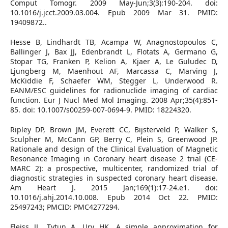
Comput Tomogr. 2009 May-Jun;3(3):190-204. doi:
10.1016/j.jcct.2009.03.004. Epub 2009 Mar 31. PMID:
19409872..
Hesse B, Lindhardt TB, Acampa W, Anagnostopoulos C,
Ballinger J, Bax JJ, Edenbrandt L, Flotats A, Germano G,
Stopar TG, Franken P, Kelion A, Kjaer A, Le Guludec D,
Ljungberg M, Maenhout AF, Marcassa C, Marving J,
McKiddie F, Schaefer WM, Stegger L, Underwood R.
EANM/ESC guidelines for radionuclide imaging of cardiac
function. Eur J Nucl Med Mol Imaging. 2008 Apr;35(4):851-
85. doi: 10.1007/s00259-007-0694-9. PMID: 18224320.
Ripley DP, Brown JM, Everett CC, Bijsterveld P, Walker S,
Sculpher M, McCann GP, Berry C, Plein S, Greenwood JP.
Rationale and design of the Clinical Evaluation of Magnetic
Resonance Imaging in Coronary heart disease 2 trial (CE-
MARC 2): a prospective, multicenter, randomized trial of
diagnostic strategies in suspected coronary heart disease.
Am Heart J. 2015 Jan;169(1):17-24.e1. doi:
10.1016/j.ahj.2014.10.008. Epub 2014 Oct 22. PMID:
25497243; PMCID: PMC4277294.
Fleiss JL, Tytun A, Ury HK. A simple approximation for