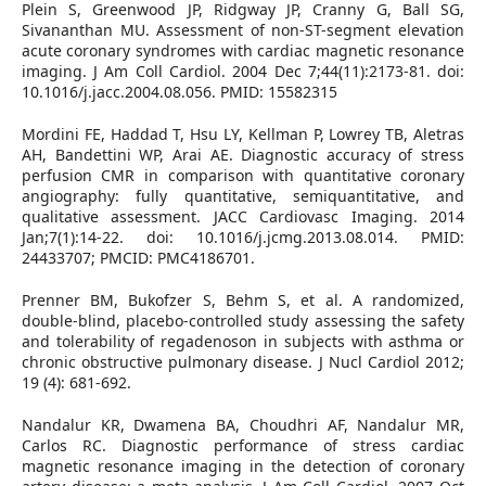
Plein S, Greenwood JP, Ridgway JP, Cranny G, Ball SG,
Sivananthan MU. Assessment of non-ST-segment elevation
acute coronary syndromes with cardiac magnetic resonance
imaging. J Am Coll Cardiol. 2004 Dec 7;44(11):2173-81. doi:
10.1016/j.jacc.2004.08.056. PMID: 15582315
Mordini FE, Haddad T, Hsu LY, Kellman P, Lowrey TB, Aletras
AH, Bandettini WP, Arai AE. Diagnostic accuracy of stress
perfusion CMR in comparison with quantitative coronary
angiography: fully quantitative, semiquantitative, and
qualitative assessment. JACC Cardiovasc Imaging. 2014
Jan;7(1):14-22. doi: 10.1016/j.jcmg.2013.08.014. PMID:
24433707; PMCID: PMC4186701.
Prenner BM, Bukofzer S, Behm S, et al. A randomized,
double-blind, placebo-controlled study assessing the safety
and tolerability of regadenoson in subjects with asthma or
chronic obstructive pulmonary disease. J Nucl Cardiol 2012;
19 (4): 681-692.
Nandalur KR, Dwamena BA, Choudhri AF, Nandalur MR,
Carlos RC. Diagnostic performance of stress cardiac
magnetic resonance imaging in the detection of coronary