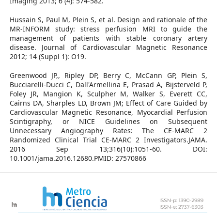
Imaging 2013; 6 (4): 574-582.
Hussain S, Paul M, Plein S, et al. Design and rationale of the
MR-INFORM study: stress perfusion MRI to guide the
management of patients with stable coronary artery
disease. Journal of Cardiovascular Magnetic Resonance
2012; 14 (Suppl 1): O19.
Greenwood JP,, Ripley DP, Berry C, McCann GP, Plein S,
Bucciarelli-Ducci C, Dall'Armellina E, Prasad A, Bijsterveld P,
Foley JR, Mangion K, Sculpher M, Walker S, Everett CC,
Cairns DA, Sharples LD, Brown JM; Effect of Care Guided by
Cardiovascular Magnetic Resonance, Myocardial Perfusion
Scintigraphy, or NICE Guidelines on Subsequent
Unnecessary Angiography Rates: The CE-MARC 2
Randomized Clinical Trial CE-MARC 2 Investigators.JAMA.
2016 Sep 13;316(10):1051-60. DOI:
10.1001/jama.2016.12680.PMID: 27570866