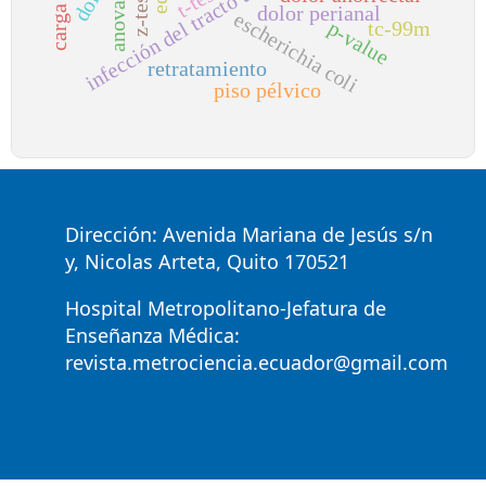
infección del tracto urinario
t-test
z-test
anova
dolor perianal
escherichia coli
p-value
tc-99m
retratamiento
piso pélvico
Dirección: Avenida Mariana de Jesús s/n
y, Nicolas Arteta, Quito 170521
Hospital Metropolitano-Jefatura de
Enseñanza Médica:
revista.metrociencia.ecuador@gmail.com