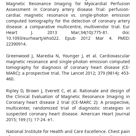
Magnetic Resonance Imaging for Myocardial Perfusion
Assessment in Coronary artery disease Trial: perfusion-
cardiac magnetic resonance vs. single-photon emission
computed tomography for the detection of coronary artery
disease: a comparative multicentre, multivendor trial. Eur
Heart J. 2013 Mar;34(10):775-81. doi:
10.1093/eurheartj/ehs022. Epub 2012 Mar 4. PMID:
22390914.
Greenwood J, Maredia N, Younger J, et al. Cardiovascular
magnetic resonance and single-photon emission computed
tomography for diagnosis of coronary heart disease (CE-
MARC): a prospective trial. The Lancet 2012; 379 (9814): 453-
460.
Ripley D, Brown J, Everett C, et al. Rationale and design of
the Clinical Evaluation of Magnetic Resonance Imaging in
Coronary heart disease 2 trial (CE-MARC 2): A prospective,
multicenter, randomized trial of diagnostic strategies in
suspected coronary heart disease. American Heart Journal
2015; 169 (1): 17-24. e1.
National Institute for Health and Care Excellence. Chest pain