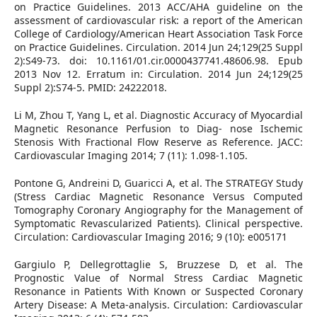
on Practice Guidelines. 2013 ACC/AHA guideline on the
assessment of cardiovascular risk: a report of the American
College of Cardiology/American Heart Association Task Force
on Practice Guidelines. Circulation. 2014 Jun 24;129(25 Suppl
2):S49-73. doi: 10.1161/01.cir.0000437741.48606.98. Epub
2013 Nov 12. Erratum in: Circulation. 2014 Jun 24;129(25
Suppl 2):S74-5. PMID: 24222018.
Li M, Zhou T, Yang L, et al. Diagnostic Accuracy of Myocardial
Magnetic Resonance Perfusion to Diag- nose Ischemic
Stenosis With Fractional Flow Reserve as Reference. JACC:
Cardiovascular Imaging 2014; 7 (11): 1.098-1.105.
Pontone G, Andreini D, Guaricci A, et al. The STRATEGY Study
(Stress Cardiac Magnetic Resonance Versus Computed
Tomography Coronary Angiography for the Management of
Symptomatic Revascularized Patients). Clinical perspective.
Circulation: Cardiovascular Imaging 2016; 9 (10): e005171
Gargiulo P, Dellegrottaglie S, Bruzzese D, et al. The
Prognostic Value of Normal Stress Cardiac Magnetic
Resonance in Patients With Known or Suspected Coronary
Artery Disease: A Meta-analysis. Circulation: Cardiovascular