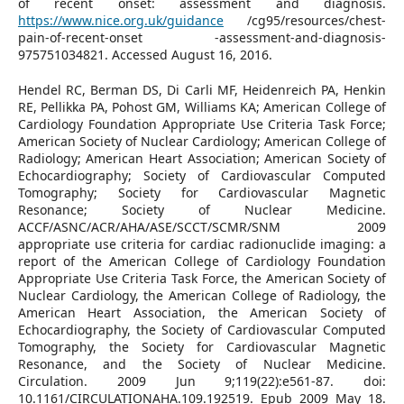
of recent onset: assessment and diagnosis.
https://www.nice.org.uk/guidance
/cg95/resources/chest-
pain-of-recent-onset -assessment-and-diagnosis-
975751034821. Accessed August 16, 2016.
Hendel RC, Berman DS, Di Carli MF, Heidenreich PA, Henkin
RE, Pellikka PA, Pohost GM, Williams KA; American College of
Cardiology Foundation Appropriate Use Criteria Task Force;
American Society of Nuclear Cardiology; American College of
Radiology; American Heart Association; American Society of
Echocardiography; Society of Cardiovascular Computed
Tomography; Society for Cardiovascular Magnetic
Resonance; Society of Nuclear Medicine.
ACCF/ASNC/ACR/AHA/ASE/SCCT/SCMR/SNM 2009
appropriate use criteria for cardiac radionuclide imaging: a
report of the American College of Cardiology Foundation
Appropriate Use Criteria Task Force, the American Society of
Nuclear Cardiology, the American College of Radiology, the
American Heart Association, the American Society of
Echocardiography, the Society of Cardiovascular Computed
Tomography, the Society for Cardiovascular Magnetic
Resonance, and the Society of Nuclear Medicine.
Circulation. 2009 Jun 9;119(22):e561-87. doi:
10.1161/CIRCULATIONAHA.109.192519. Epub 2009 May 18.