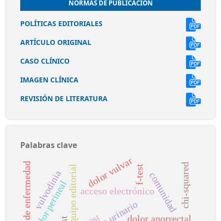
NORMAS DE PUBLICACIÓN
POLÍTICAS EDITORIALES
ARTÍCULO ORIGINAL
CASO CLÍNICO
IMAGEN CLÍNICA
REVISIÓN DE LITERATURA
Palabras clave
dolor vulvar
carga de enfermedad
chi-squared
equipo editorial
f-test
vulvodinia
comunidad
dolor perineal
acceso electrónico
dolor anorrectal