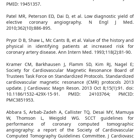
PMID: 19451357.
Patel MR, Peterson ED, Dai D, et al. Low diagnostic yield of
elective coronary angiography. N Engl J Med.
2010;362(10):886-895.
Pryor D B, Shaw L, Mc Cants B, et al. Value of the history and
physical in identifying patients at increased risk for
coronary artery disease. Ann Intern Med. 1993;118(2):81-90.
Kramer CM, Barkhausen J, Flamm SD, Kim RJ, Nagel E;
Society for Cardiovascular Magnetic Resonance Board of
Trustees Task Force on Standardized Protocols. Standardized
cardiovascular magnetic resonance (CMR) protocols 2013
update. J Cardiovasc Magn Reson. 2013 Oct 8;15(1):91. doi:
10.1186/1532-429X-15-91. PMID: 24103764; PMCID:
PMC3851953.
Abbara S, Arbab-Zadeh A, Callister TQ, Desai MY, Mamuya
W, Thomson L, Weigold WG. SCCT guidelines for
performance of coronary computed tomographic
angiography: a report of the Society of Cardiovascular
Computed Tomography Guidelines Committee. J Cardiovasc