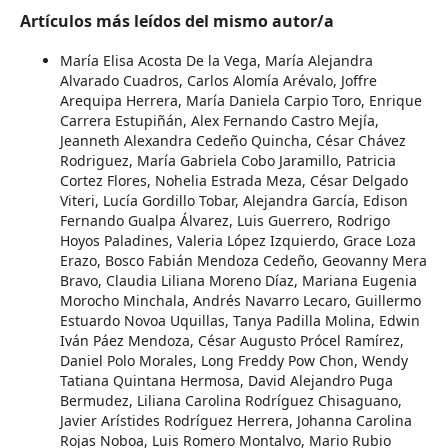
Artículos más leídos del mismo autor/a
María Elisa Acosta De la Vega, María Alejandra
Alvarado Cuadros, Carlos Alomía Arévalo, Joffre
Arequipa Herrera, María Daniela Carpio Toro, Enrique
Carrera Estupiñán, Alex Fernando Castro Mejía,
Jeanneth Alexandra Cedeño Quincha, César Chávez
Rodriguez, María Gabriela Cobo Jaramillo, Patricia
Cortez Flores, Nohelia Estrada Meza, César Delgado
Viteri, Lucía Gordillo Tobar, Alejandra García, Edison
Fernando Gualpa Álvarez, Luis Guerrero, Rodrigo
Hoyos Paladines, Valeria López Izquierdo, Grace Loza
Erazo, Bosco Fabián Mendoza Cedeño, Geovanny Mera
Bravo, Claudia Liliana Moreno Díaz, Mariana Eugenia
Morocho Minchala, Andrés Navarro Lecaro, Guillermo
Estuardo Novoa Uquillas, Tanya Padilla Molina, Edwin
Iván Páez Mendoza, César Augusto Prócel Ramírez,
Daniel Polo Morales, Long Freddy Pow Chon, Wendy
Tatiana Quintana Hermosa, David Alejandro Puga
Bermudez, Liliana Carolina Rodríguez Chisaguano,
Javier Arístides Rodríguez Herrera, Johanna Carolina
Rojas Noboa, Luis Romero Montalvo, Mario Rubio