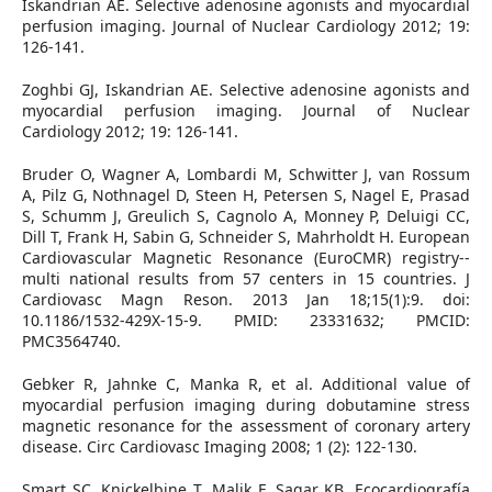
Iskandrian AE. Selective adenosine agonists and myocardial
perfusion imaging. Journal of Nuclear Cardiology 2012; 19:
126-141.
Zoghbi GJ, Iskandrian AE. Selective adenosine agonists and
myocardial perfusion imaging. Journal of Nuclear
Cardiology 2012; 19: 126-141.
Bruder O, Wagner A, Lombardi M, Schwitter J, van Rossum
A, Pilz G, Nothnagel D, Steen H, Petersen S, Nagel E, Prasad
S, Schumm J, Greulich S, Cagnolo A, Monney P, Deluigi CC,
Dill T, Frank H, Sabin G, Schneider S, Mahrholdt H. European
Cardiovascular Magnetic Resonance (EuroCMR) registry--
multi national results from 57 centers in 15 countries. J
Cardiovasc Magn Reson. 2013 Jan 18;15(1):9. doi:
10.1186/1532-429X-15-9. PMID: 23331632; PMCID:
PMC3564740.
Gebker R, Jahnke C, Manka R, et al. Additional value of
myocardial perfusion imaging during dobutamine stress
magnetic resonance for the assessment of coronary artery
disease. Circ Cardiovasc Imaging 2008; 1 (2): 122-130.
Smart SC, Knickelbine T, Malik F, Sagar KB. Ecocardiografía