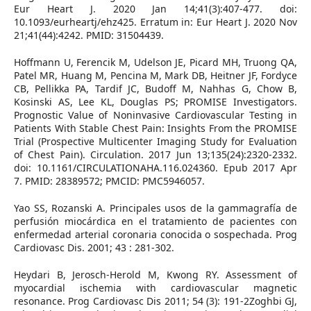
Eur Heart J. 2020 Jan 14;41(3):407-477. doi:
10.1093/eurheartj/ehz425. Erratum in: Eur Heart J. 2020 Nov
21;41(44):4242. PMID: 31504439.
Hoffmann U, Ferencik M, Udelson JE, Picard MH, Truong QA,
Patel MR, Huang M, Pencina M, Mark DB, Heitner JF, Fordyce
CB, Pellikka PA, Tardif JC, Budoff M, Nahhas G, Chow B,
Kosinski AS, Lee KL, Douglas PS; PROMISE Investigators.
Prognostic Value of Noninvasive Cardiovascular Testing in
Patients With Stable Chest Pain: Insights From the PROMISE
Trial (Prospective Multicenter Imaging Study for Evaluation
of Chest Pain). Circulation. 2017 Jun 13;135(24):2320-2332.
doi: 10.1161/CIRCULATIONAHA.116.024360. Epub 2017 Apr
7. PMID: 28389572; PMCID: PMC5946057.
Yao SS, Rozanski A. Principales usos de la gammagrafía de
perfusión miocárdica en el tratamiento de pacientes con
enfermedad arterial coronaria conocida o sospechada. Prog
Cardiovasc Dis. 2001; 43 : 281-302.
Heydari B, Jerosch-Herold M, Kwong RY. Assessment of
myocardial ischemia with cardiovascular magnetic
resonance. Prog Cardiovasc Dis 2011; 54 (3): 191-2Zoghbi GJ,