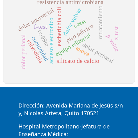
resistencia antimicrobiana
retratamiento
dolor vulvar
dolor anorrectal
escherichia coli
t-test
acceso electrónico
piso pélvico
f-test
z-test
tc-99m
equipo editorial
p-value
dolor perianal
comunidad
vulvodinia
dolor perineal
anova
silicato de calcio
Dirección: Avenida Mariana de Jesús s/n
y, Nicolas Arteta, Quito 170521
Hospital Metropolitano-Jefatura de
Enseñanza Médica: