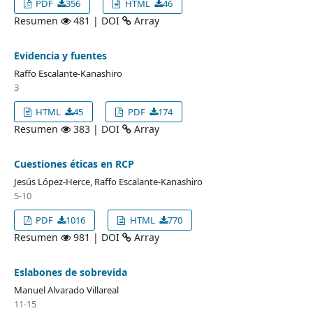
PDF
356
HTML
46
Resumen
481 | DOI
Array
Evidencia y fuentes
Raffo Escalante-Kanashiro
3
HTML
45
PDF
174
Resumen
383 | DOI
Array
Cuestiones éticas en RCP
Jesús López-Herce, Raffo Escalante-Kanashiro
5-10
PDF
1016
HTML
770
Resumen
981 | DOI
Array
Eslabones de sobrevida
Manuel Alvarado Villareal
11-15