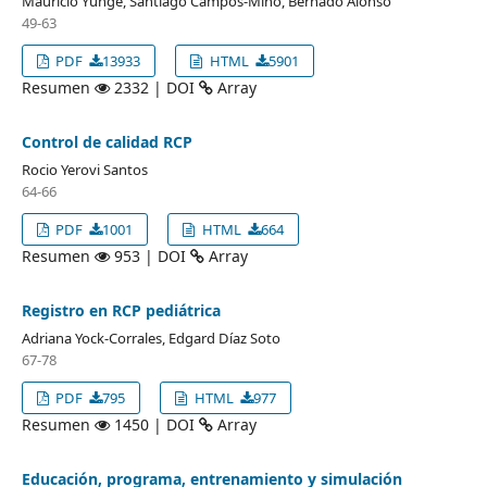
Mauricio Yunge, Santiago Campos-Miño, Bernado Alonso
49-63
PDF
13933
HTML
5901
Resumen
2332 | DOI
Array
Control de calidad RCP
Rocio Yerovi Santos
64-66
PDF
1001
HTML
664
Resumen
953 | DOI
Array
Registro en RCP pediátrica
Adriana Yock-Corrales, Edgard Díaz Soto
67-78
PDF
795
HTML
977
Resumen
1450 | DOI
Array
Educación, programa, entrenamiento y simulación