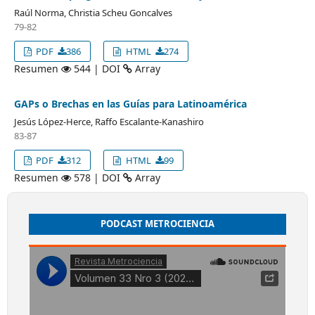
Raúl Norma, Christia Scheu Goncalves
79-82
PDF
386
HTML
274
Resumen
544 | DOI
Array
GAPs o Brechas en las Guías para Latinoamérica
Jesús López-Herce, Raffo Escalante-Kanashiro
83-87
PDF
312
HTML
99
Resumen
578 | DOI
Array
PODCAST METROCIENCIA