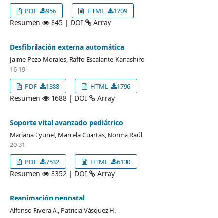
PDF
956
HTML
1709
Resumen
845 | DOI
Array
Desfibrilación externa automática
Jaime Pezo Morales, Raffo Escalante-Kanashiro
16-19
PDF
1388
HTML
1796
Resumen
1688 | DOI
Array
Soporte vital avanzado pediátrico
Mariana Cyunel, Marcela Cuartas, Norma Raúl
20-31
PDF
7532
HTML
6130
Resumen
3352 | DOI
Array
Reanimación neonatal
Alfonso Rivera A., Patricia Vásquez H.