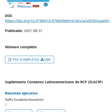
DOI:
https://doi.org/10.47464/10.47464/MetroCiencia/vol29/supple1
Publicado:
2021-08-31
Número completo
PDF (COMPLETO)
1495
Suplemento Consenso Latinoamericano de RCP (SLACIP)
Resumen ejecutivo
Raffo Escalante-Kanashiro
2