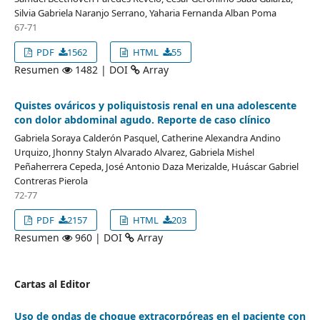
Silvia Gabriela Naranjo Serrano, Yaharia Fernanda Alban Poma
67-71
PDF
1562
HTML
55
Resumen
1482 | DOI
Array
Quistes ováricos y poliquistosis renal en una adolescente
con dolor abdominal agudo. Reporte de caso clínico
Gabriela Soraya Calderón Pasquel, Catherine Alexandra Andino
Urquizo, Jhonny Stalyn Alvarado Alvarez, Gabriela Mishel
Peñaherrera Cepeda, José Antonio Daza Merizalde, Huáscar Gabriel
Contreras Pierola
72-77
PDF
2157
HTML
203
Resumen
960 | DOI
Array
Cartas al Editor
Uso de ondas de choque extracorpóreas en el paciente con