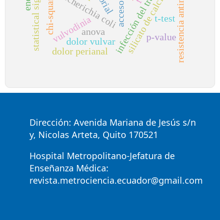
infección del tracto urinario
resistencia antimicrobiana
statistical significance
chi-squared
escherichia coli
silicato de calcio
t-test
vulvodinia
anova
p-value
dolor vulvar
dolor perianal
Dirección: Avenida Mariana de Jesús s/n
y, Nicolas Arteta, Quito 170521
Hospital Metropolitano-Jefatura de
Enseñanza Médica:
revista.metrociencia.ecuador@gmail.com