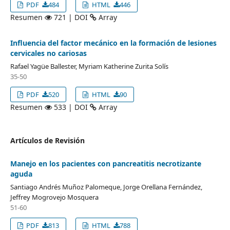
PDF
484
HTML
446
Resumen
721 | DOI
Array
Influencia del factor mecánico en la formación de lesiones
cervicales no cariosas
Rafael Yagüe Ballester, Myriam Katherine Zurita Solís
35-50
PDF
520
HTML
90
Resumen
533 | DOI
Array
Artículos de Revisión
Manejo en los pacientes con pancreatitis necrotizante
aguda
Santiago Andrés Muñoz Palomeque, Jorge Orellana Fernández,
Jeffrey Mogrovejo Mosquera
51-60
PDF
813
HTML
788