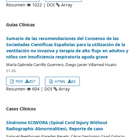
Resumen
1022 | DOI
Array
Guías Clínicas
Sumario de las recomendaciones del Consenso de las
Sociedades Científicas Españolas para la utilización de la
ventilación no invasiva y terapia de alto flujo en adultos y
niños con insuficiencia respiratoria aguda grave
María Gabriela Carrillo Guerrero, Diego Javier Villarreal Huato
61-66
PDF
457
HTML
92
Resumen
604 | DOI
Array
Casos Clínicos
Síndrome SCIWORA (Spinal Cord Injury Without
Radiographic Abnormalities). Reporte de caso
Samuel Beethoven Paredes Revelo, César Gerónimo Saad Galarza,