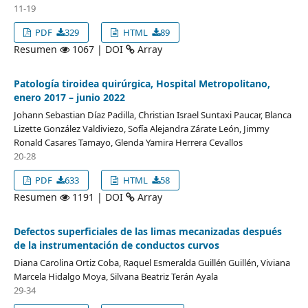
11-19
PDF
329
HTML
89
Resumen
1067 | DOI
Array
Patología tiroidea quirúrgica, Hospital Metropolitano,
enero 2017 – junio 2022
Johann Sebastian Díaz Padilla, Christian Israel Suntaxi Paucar, Blanca
Lizette González Valdiviezo, Sofía Alejandra Zárate León, Jimmy
Ronald Casares Tamayo, Glenda Yamira Herrera Cevallos
20-28
PDF
633
HTML
58
Resumen
1191 | DOI
Array
Defectos superficiales de las limas mecanizadas después
de la instrumentación de conductos curvos
Diana Carolina Ortiz Coba, Raquel Esmeralda Guillén Guillén, Viviana
Marcela Hidalgo Moya, Silvana Beatriz Terán Ayala
29-34