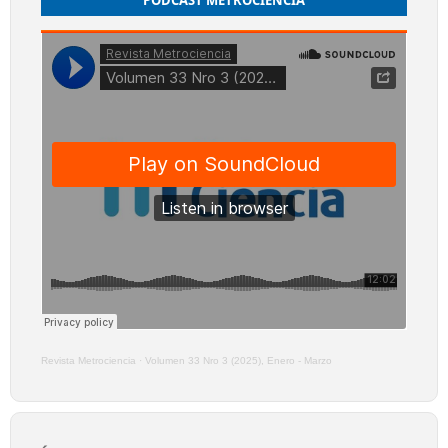
PODCAST METROCIENCIA
Revista Metrociencia
·
Volumen 33 Nro 3 (2025), Enero - Marzo