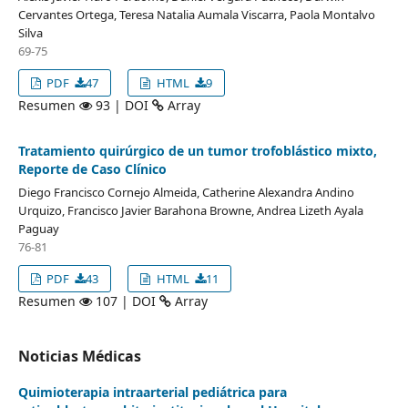
Cervantes Ortega, Teresa Natalia Aumala Viscarra, Paola Montalvo
Silva
69-75
PDF
47
HTML
9
Resumen
93 | DOI
Array
Tratamiento quirúrgico de un tumor trofoblástico mixto,
Reporte de Caso Clínico
Diego Francisco Cornejo Almeida, Catherine Alexandra Andino
Urquizo, Francisco Javier Barahona Browne, Andrea Lizeth Ayala
Paguay
76-81
PDF
43
HTML
11
Resumen
107 | DOI
Array
Noticias Médicas
Quimioterapia intraarterial pediátrica para