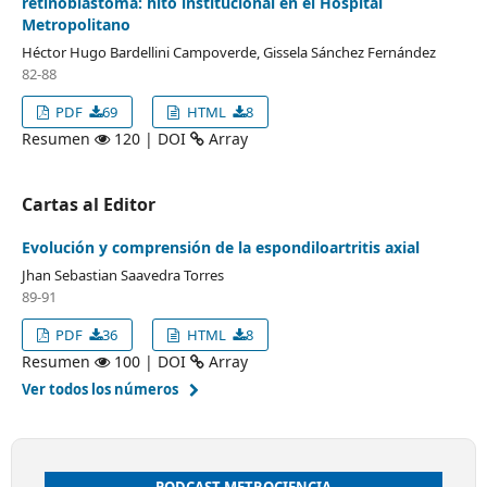
retinoblastoma: hito institucional en el Hospital
Metropolitano
Héctor Hugo Bardellini Campoverde, Gissela Sánchez Fernández
82-88
PDF
69
HTML
8
Resumen
120 | DOI
Array
Cartas al Editor
Evolución y comprensión de la espondiloartritis axial
Jhan Sebastian Saavedra Torres
89-91
PDF
36
HTML
8
Resumen
100 | DOI
Array
Ver todos los números