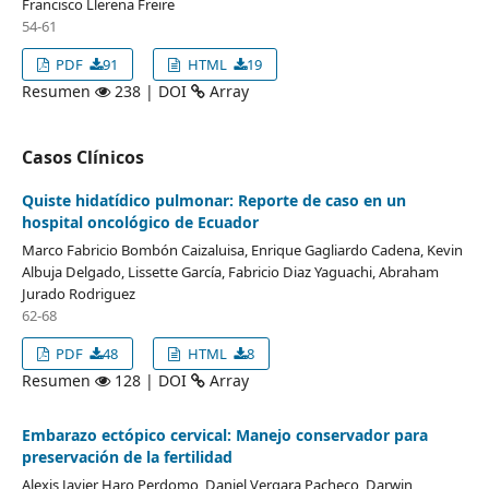
Francisco Llerena Freire
54-61
PDF
91
HTML
19
Resumen
238 | DOI
Array
Casos Clínicos
Quiste hidatídico pulmonar: Reporte de caso en un
hospital oncológico de Ecuador
Marco Fabricio Bombón Caizaluisa, Enrique Gagliardo Cadena, Kevin
Albuja Delgado, Lissette García, Fabricio Diaz Yaguachi, Abraham
Jurado Rodriguez
62-68
PDF
48
HTML
8
Resumen
128 | DOI
Array
Embarazo ectópico cervical: Manejo conservador para
preservación de la fertilidad
Alexis Javier Haro Perdomo, Daniel Vergara Pacheco, Darwin