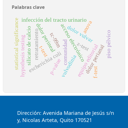
Palabras clave
infección del tracto urinario
statistical significance
anova
dolor perineal
acceso electrónico
dolor vulvar
silicato de calcio
retratamiento
piso pélvico
tc-99m
hypothesis testing
comunidad
z-test
equipo editorial
dolor perianal
t-test
escherichia coli
vulvodinia
p-value
f-test
Dirección: Avenida Mariana de Jesús s/n
y, Nicolas Arteta, Quito 170521