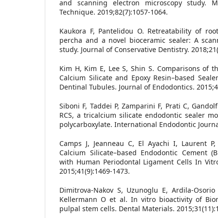
and scanning electron microscopy study. M
Technique. 2019;82(7):1057-1064.
Kaukora F, Pantelidou O. Retreatability of root
percha and a novel bioceramic sealer: A scan
study. Journal of Conservative Dentistry. 2018;21
Kim H, Kim E, Lee S, Shin S. Comparisons of th
Calcium Silicate and Epoxy Resin–based Sealer
Dentinal Tubules. Journal of Endodontics. 2015;
Siboni F, Taddei P, Zamparini F, Prati C, Gandol
RCS, a tricalcium silicate endodontic sealer m
polycarboxylate. International Endodontic Journ
Camps J, Jeanneau C, El Ayachi I, Laurent P, 
Calcium Silicate–based Endodontic Cement (Bi
with Human Periodontal Ligament Cells In Vitro
2015;41(9):1469-1473.
Dimitrova-Nakov S, Uzunoglu E, Ardila-Osorio
Kellermann O et al. In vitro bioactivity of B
pulpal stem cells. Dental Materials. 2015;31(11)