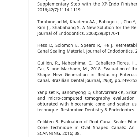
Supplementary Step with the XP-Endo Finisher.
2016;42(7):1114-1119.
Torabinejad M, Khademi AA , Babagoli J , Cho Y,
Kim J , Shabahang S. A New Solution for the Re
Journal of Endodontics. 2003;29(3):170-1
Hess D, Solomon E, Spears R, He J. Retreatabi
Canal Sealing Material. Journal of Endodontics. 
Guillén, R., Nabeshima, C., Caballero-Flores, H
Cai, S. and Machado, M., 2018. Evaluation of 
Shape New Generation in Reducing Enteroco
Canal. Brazilian Dental Journal, 29(3), pp.249-253
Yanpiset K, Banomyong D, Chotvorrarak K, Srisat
and micro-computed tomography evaluation 
obturated with bioceramic cone and sealer u
technique. Restorative Dentistry & Endodontics. 
Celikten B. Evaluation of Root Canal Sealer Fill
Cone Technique in Oval Shaped Canals: An I
SCANNING. 2016; 38.