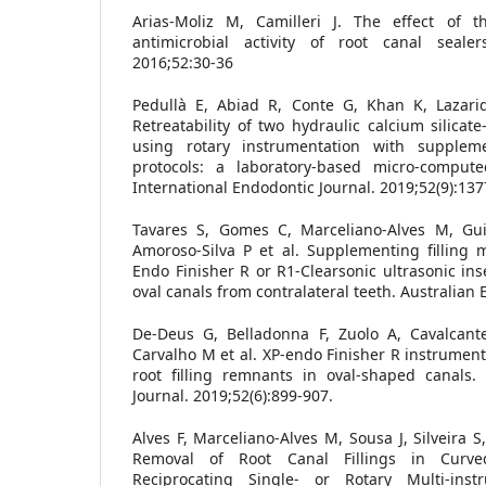
Arias-Moliz M, Camilleri J. The effect of t
antimicrobial activity of root canal sealer
2016;52:30-36
Pedullà E, Abiad R, Conte G, Khan K, Lazarid
Retreatability of two hydraulic calcium silicat
using rotary instrumentation with supplemen
protocols: a laboratory‐based micro‐compute
International Endodontic Journal. 2019;52(9):137
Tavares S, Gomes C, Marceliano‐Alves M, Gui
Amoroso‐Silva P et al. Supplementing filling 
Endo Finisher R or R1‐Clearsonic ultrasonic ins
oval canals from contralateral teeth. Australian 
De‐Deus G, Belladonna F, Zuolo A, Cavalcante
Carvalho M et al. XP‐endo Finisher R instrument
root filling remnants in oval‐shaped canals. 
Journal. 2019;52(6):899-907.
Alves F, Marceliano-Alves M, Sousa J, Silveira S
Removal of Root Canal Fillings in Curve
Reciprocating Single- or Rotary Multi-in