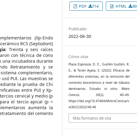
PDF
714
HTML
36
Publicado
2022-06-30
omplementarios (Xp-Endo
ocerámico RCS (Septodont)
ía:
Treinta y seis raíces
raron con técnica de cono
Cómo citar
n una incubadora durante
Plaza Espinoza, D. E., Guillén Guillén, R.
ndo Retratamiento y se
E., & Terán Ayala, S. (2022). Eficacia de
n sistema complementario,
diferentes sistemas, en la remoción del
e usó PUI. Las muestras se
cemento biocerámico a nivel de túbulos
ediante la prueba de Chi
dentinarios. Estudio in vitro.
Metro
ificativas entre PUI y Xp-
Ciencia
,
30
(2), 40–49.
ercios cervical y medio (p
ara el tercio apical (p <
https://doi.org/10.47464/MetroCiencia/v
lementarios aumenta la
ol30/2/2022/40-49
retratamiento del cemento
Más formatos de cita