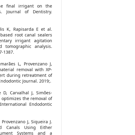
he final irrigant on the
s. Journal of Dentistry.
is K, Rapisarda E et al.
e‐based root canal sealers
tary irrigant agitation
d tomographic analysis.
7-1387.
marães L, Provenzano J,
material removal with XP‐
ert during retreatment of
Endodontic Journal. 2019;.
 D, Carvalhal J, Simões‐
 optimizes the removal of
International Endodontic
, Provenzano J, Siqueira J.
d Canals Using Either
strument Systems and a