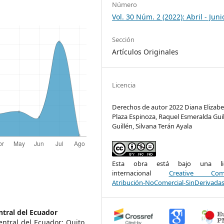
Número
Vol. 30 Núm. 2 (2022): Abril - Juni
Sección
Artículos Originales
Licencia
Derechos de autor 2022 Diana Elizab
Plaza Espinoza, Raquel Esmeralda Gui
Guillén, Silvana Terán Ayala
Esta obra está bajo una lic
internacional
Creative Com
Atribución-NoComercial-SinDerivadas
ntral del Ecuador
ntral del Ecuador; Quito,