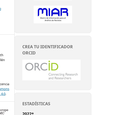
o
CREA TU IDENTIFICADOR
ORCID
eth
llén
encia
mons
 4.0
.
ESTADÍSTICAS
2022*