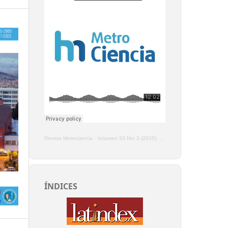
Revista Metrociencia
·
Volumen 33 Nro 3 (2025), Enero - Marzo
ÍNDICES