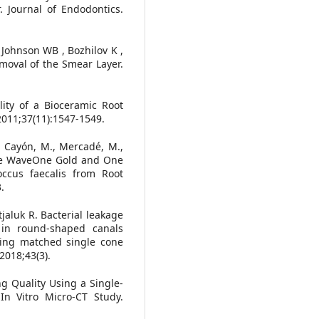
 Journal of Endodontics.
 Johnson WB , Bozhilov K ,
moval of the Smear Layer.
lity of a Bioceramic Root
2011;37(11):1547-1549.
., Cayón, M., Mercadé, M.,
the WaveOne Gold and One
ccus faecalis from Root
.
jaluk R. Bacterial leakage
in round-shaped canals
sing matched single cone
2018;43(3).
ing Quality Using a Single-
n Vitro Micro-CT Study.