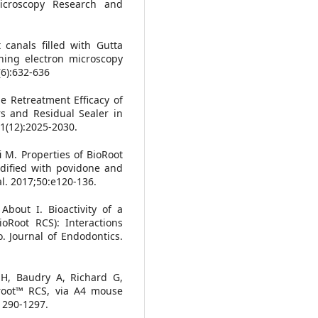
icroscopy Research and
 canals filled with Gutta
ning electron microscopy
(6):632-636
e Retreatment Efficacy of
s and Residual Sealer in
41(12):2025-2030.
fi M. Properties of BioRoot
odified with povidone and
al. 2017;50:e120-136.
About I. Bioactivity of a
oRoot RCS): Interactions
. Journal of Endodontics.
 H, Baudry A, Richard G,
ioroot™ RCS, via A4 mouse
:1290-1297.