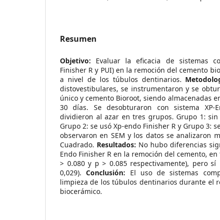
Resumen
Objetivo:
Evaluar la eficacia de sistemas c
Finisher R y PUI) en la remoción del cemento bi
a nivel de los túbulos dentinarios.
Metodolog
distovestibulares, se instrumentaron y se obtu
único y cemento Bioroot, siendo almacenadas e
30 días. Se desobturaron con sistema XP-E
dividieron al azar en tres grupos. Grupo 1: si
Grupo 2: se usó Xp-endo Finisher R y Grupo 3: s
observaron en SEM y los datos se analizaron m
Cuadrado.
Resultados:
No hubo diferencias sign
Endo Finisher R en la remoción del cemento, en t
> 0.080 y p > 0.085 respectivamente), pero sí p
0,029).
Conclusión:
El uso de sistemas comp
limpieza de los túbulos dentinarios durante el 
biocerámico.